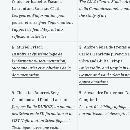
Couturier Isabelle, Escande
The CSAC (Centro Studi e Ar
Laurent and Souriau Cécile
della Comunicazione): a mod
Les genres d’information pour
the study of art
penser et enseigner l’information :
l’apport de Jean Meyriat aux
réflexions actuelles
§ Muriel Frisch
§ Andre Vieira de Freitas A
Histoire et épistémologie de
Carlos Henrique Juvêncio 
l’Information-Documentation,
Silva and Giulia Crippa
Suzanne Briet et évolutions de la
Universality and utopia in 
documentation
Gesner and Paul Otlet: histo
approximations
§ Christian Bourret, Serge
§ Alexandre Fortier and D.
Chambaud and Daniel Laurent
Campbell
Jacques-Emile DUBOIS, un pionnier
Le contrôle bibliographique
des Sciences de l’Information et de
normativisme et descriptiv
l’IST (Information Scientifique et
Technique), avec une vision