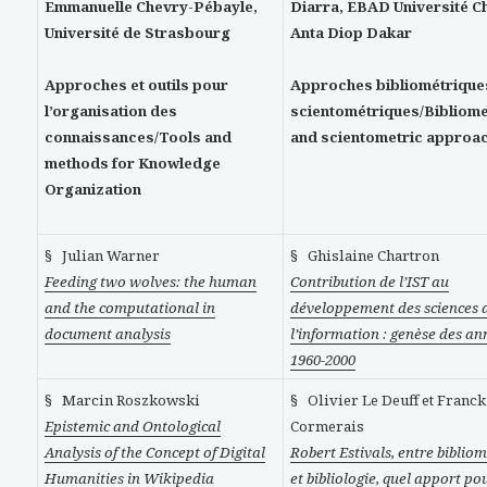
Emmanuelle Chevry-Pébayle,
Diarra, EBAD Université C
Université de Strasbourg
Anta Diop Dakar
Approches et outils pour
Approches bibliométrique
l’organisation des
scientométriques/Bibliome
connaissances/Tools and
and scientometric approa
methods for Knowledge
Organization
§ Julian Warner
§ Ghislaine Chartron
Feeding two wolves: the human
Contribution de l’IST au
and the computational in
développement des sciences 
document analysis
l’information : genèse des an
1960-2000
§ Marcin Roszkowski
§ Olivier Le Deuff et Franck
Epistemic and Ontological
Cormerais
Analysis of the Concept of Digital
Robert Estivals, entre bibliom
Humanities in Wikipedia
et bibliologie, quel apport po