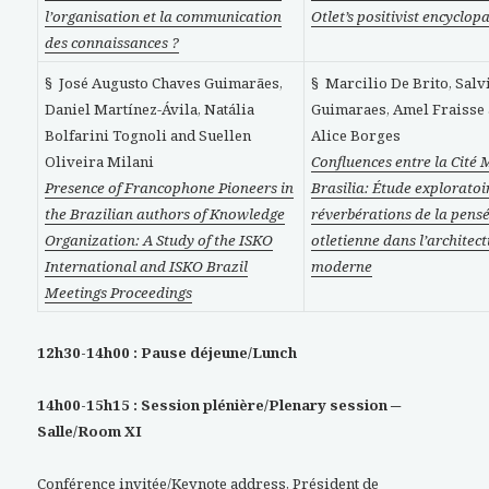
l’organisation et la communication
Otlet’s positivist encyclo
des connaissances ?
§ José Augusto Chaves Guimarães,
§ Marcilio De Brito, Salv
Daniel Martínez-Ávila, Natália
Guimaraes, Amel Fraisse
Bolfarini Tognoli and Suellen
Alice Borges
Oliveira Milani
Confluences entre la Cité 
Presence of Francophone Pioneers in
Brasilia: Étude exploratoir
the Brazilian authors of Knowledge
réverbérations de la pens
Organization: A Study of the ISKO
otletienne dans l’architec
International and ISKO Brazil
moderne
Meetings Proceedings
12h30-14h00 : Pause déjeune/Lunch
14h00-15h15 : Session plénière/Plenary session ─
Salle/Room XI
Conférence invitée/Keynote address, Président de