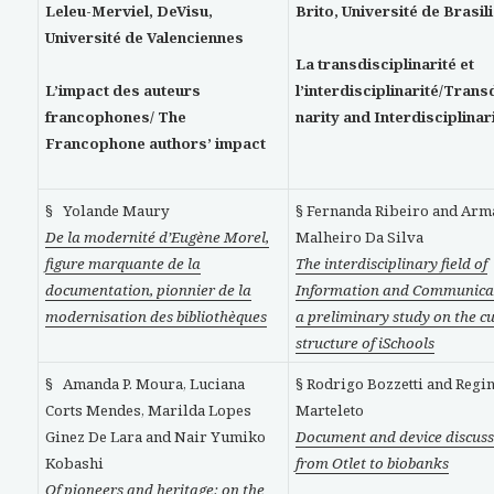
Leleu-Merviel, DeVisu,
Brito, Université de Brasil
Université de Valenciennes
La transdisciplinarité et
L’impact des auteurs
l’interdisciplinarité/Trans
francophones/
The
narity and Interdisciplinar
Francophone authors’ impact
§ Yolande Maury
§ Fernanda Ribeiro and Ar
De la modernité d’Eugène Morel,
Malheiro Da Silva
figure marquante de la
The interdisciplinary field of
documentation, pionnier de la
Information and Communica
modernisation des bibliothèques
a preliminary study on the c
structure of iSchools
§ Amanda P. Moura, Luciana
§ Rodrigo Bozzetti and Regi
Corts Mendes, Marilda Lopes
Marteleto
Ginez De Lara and Nair Yumiko
Document and device discuss
Kobashi
from Otlet to biobanks
Of pioneers and heritage: on the