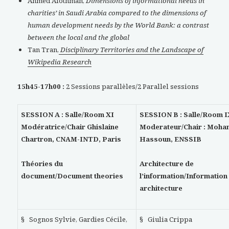
Ahmed Alothman,
Dimensions of informational needs in
charities’ in Saudi Arabia compared to the dimensions of
human development needs by the World Bank: a contrast
between the local and the global
Tan Tran,
Disciplinary Territories and the Landscape of
Wikipedia Research
15h45-17h00 :
2 Sessions parallèles/2 Parallel sessions
SESSION A : Salle/Room XI
SESSION B : Salle/Room 
Modératrice/Chair Ghislaine
Moderateur/Chair : Moh
Chartron, CNAM-INTD, Paris
Hassoun, ENSSIB
Théories du
Architecture de
document/Document theories
l’information/Information
architecture
§ Sognos Sylvie, Gardies Cécile,
§ Giulia Crippa