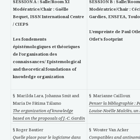
SESSION A : Salle/Room XI
SESSION B : Salle/Room
Modératrice/Chair : Gaëlle
Modératrice/Chair : Céc
Bequet, ISSN International Centre
Gardies, ENSFEA, Toul
/ CIEPS
L’empreinte de Paul Otle
Les fondements
Otlet’s footprint
épistémologiques et théoriques
de l’organisation des
connaissances/
Epistemological
and theoretical foundations of
knowledge organization
§ Marilda Lara, Johanna Smit and
§ Marianne Cailloux
Maria De Fátima Tálamo
Penser la bibliographie : P
The organization of knowledge
Louise-Noëlle Malclès, un 
based on the proposals of J.-C. Gardin
§ Roger Bautier
§ Wouter Van Acker
Quelle place pour le logicisme dans
Compatibles and antinomi